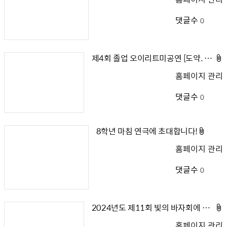
댓글수
0
제4회 졸업 오이리트미공연 [도약. 그리고 균형]
홈페이지 관리
댓글수
0
첨
8학년 마침 연극에 초대합니다!
부
홈페이지 관리
파
일
댓글수
0
2024년도 제11회 빛의 바자회에 초대합니다~!
홈페이지 관리