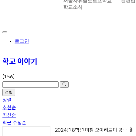
서울자유발도르프학교
신편입
학교소식
로그인
학교 이야기
(156)
정렬
정렬
추천순
최신순
최근 수정순
2024년 8학년 마침 오이리트미 공연에 초대합니다!