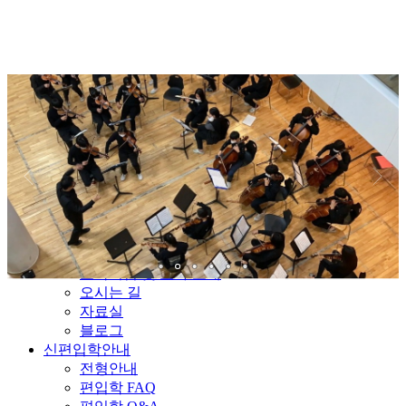
서울자유발도르프학교
학교소개
교육이념 및 교사 소개
오시는 길
자료실
블로그
신편입학안내
전형안내
편입학 FAQ