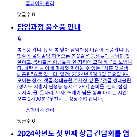
유
홈페이지 관리
저
댓글수
0
이
미
담임과정 봄소풍 안내
지
첨
부
봄소풍 갑니다. 새 봄 맞아 담임과정 다같이 소풍갑니다.
파
햇살에 올망졸망 피어오른 봄꽃같은 동생들과 넉넉한 햇
일
살이고, 봄비같은 형님들과 한 자리에 모여 하루를 보냅니
다. 파란 하늘 아래 마음껏 뛰어놀 수 있는 "시흥 갯골생
태공원"으로 갑니다. 일정: 2024년 5월 3일 금요일 9시
모이는 장소: 갯골 생태공원 주차장 옆 돔 *갯골 생태공원
(경기도 시흥시 연성동 동서로 287) 준비물: 간식, 점심
도시락, 물, 돗자리, 모자, 쓰레기 담을 봉투 마치는 시간:
오후 1시30분 *우천시는 정상수업 합니다.
유
홈페이지 관리
저
댓글수
0
이
미
2024학년도 첫 번째 상급 간담회를 엽
지