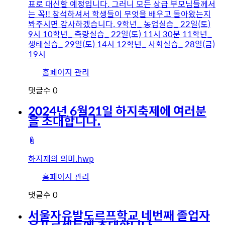
표로 대신할 예정입니다. 그러니 모든 상급 부모님들께서
는 꼭!! 참석하셔서 학생들이 무엇을 배우고 돌아왔는지
봐주시면 감사하겠습니다. 9학년_ 농업실습_ 22일(토)
9시 10학년_ 측량실습_ 22일(토) 11시 30분 11학년_
생태실습_ 29일(토) 14시 12학년_ 사회실습_ 28일(금)
19시
유
홈페이지 관리
저
댓글수
0
이
미
2024년 6월21일 하지축제에 여러분
지
을 초대합니다.
첨
부
하지제의 의미.hwp
파
일
유
홈페이지 관리
저
댓글수
0
이
미
서울자유발도르프학교 네번째 졸업자
지
유프로젝트에 초대합니다