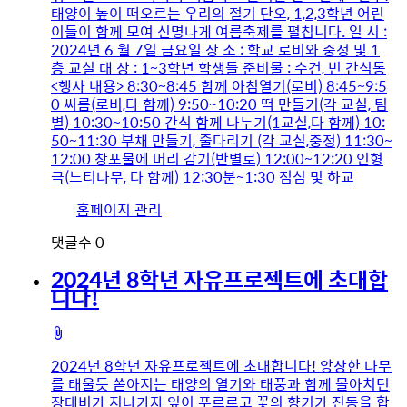
태양이 높이 떠오르는 우리의 절기 단오, 1,2,3학년 어린
이들이 함께 모여 신명나게 여름축제를 펼칩니다. 일 시 :
2024년 6 월 7일 금요일 장 소 : 학교 로비와 중정 및 1
층 교실 대 상 : 1~3학년 학생들 준비물 : 수건, 빈 간식통
<행사 내용> 8:30~8:45 함께 아침열기(로비) 8:45~9:5
0 씨름(로비,다 함께) 9:50~10:20 떡 만들기(각 교실, 팀
별) 10:30~10:50 간식 함께 나누기(1교실,다 함께) 10:
50~11:30 부채 만들기, 줄다리기 (각 교실,중정) 11:30~
12:00 창포물에 머리 감기(반별로) 12:00~12:20 인형
극(느티나무, 다 함께) 12:30분~1:30 점심 및 하교
유
홈페이지 관리
저
댓글수
0
이
미
2024년 8학년 자유프로젝트에 초대합
지
니다!
첨
부
2024년 8학년 자유프로젝트에 초대합니다! 앙상한 나무
파
를 태울듯 쏟아지는 태양의 열기와 태풍과 함께 몰아치던
일
장대비가 지나가자 잎이 푸르르고 꽃의 향기가 진동을 합