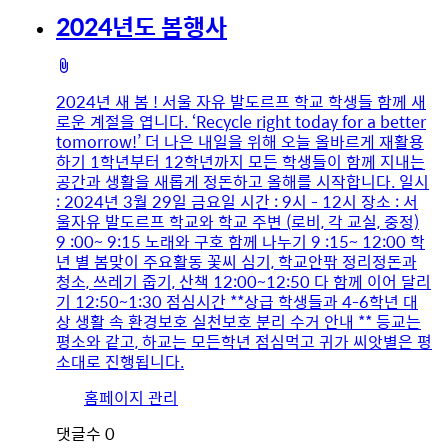
미
2024년도 봄행사
지
첨
부
2024년 새 봄 ! 서울 자유 발도르프 학교 학생들 함께 새
파
로운 계절을 엽니다. ‘Recycle right today for a better
일
tomorrow!’ 더 나은 내일을 위해 오늘 올바르게 재활용
하기 1학년부터 12학년까지 모든 학생들이 함께 지내는
공간과 생활을 새롭게 정돈하고 올해를 시작합니다. 일시
: 2024년 3월 29일 금요일 시간 : 9시 - 12시 장소 : 서
울자유 발도르프 학교와 학교 주변 (로비, 각 교실, 중정)
9 :00~ 9:15 노래와 구호 함께 나누기 9 :15~ 12:00 학
년 별 봄맞이 주요활동 꽃씨 심기, 학교안팎 정리정돈과
청소, 쓰레기 줍기, 산책 12:00~12:50 다 함께 이어 달리
기 12:50~1:30 점심시간 **상급 학생들과 4-6학년 대
상 생활 속 환경보호 실천보호 분리 수거 안내 ** 등교는
평소와 같고, 하교는 모든학년 점심먹고 귀가 씨앗별은 평
소대로 진행됩니다.
유
홈페이지 관리
저
댓글수
0
이