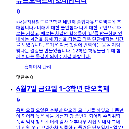
첨
부
<서울자유발도르프학교 네번째 졸업자유프로젝트에 초
파
대합니다> 미래에 대한 불안함과 나에 대한 고민으로 때
일
로는 거칠고, 때로는 차갑던 학생들이 '나'를 탐구하며 인
내하는 과정을 통해 자신을 다듬고 더욱 단단해지는 시간
을 보냈습니다. 뜨거운 여름 햇살에 반짝이는 몽돌 처럼
빛나는 결실을 만들었습니다. 12학년 학생들을 위해 함
께 빛나는 물결이 되어주시길 바랍니다.
유
홈페이지 관리
저
댓글수
0
이
미
6월7일 금요일 1-3학년 단오축제
지
첨
부
음력 오월 오일은 수릿날 단오라 모내기를 하였으니 풍년
파
이 되어라 높은 하늘 기름진 땅 풍년이 되어라 수리취떡
일
쑥떡 먹자 창포에 머리 감자 대추나무 시집 보내자 그네
뛰고 활 쏘고 으라차차 씨름하고 즐거운 단오일세~ 얼쑤!