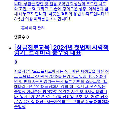
니다. 상급을 향한 첫 걸음. 8학년 학생들의 무모한 시도
와 고민, 노력 그리고 그 끝에 경의로운 성장! 여러분과 함
께 나누고자 합니다! 따뜻한 격려와 응원 부탁드립니다! *
6학년 이상 여러분을 초대합니다!
유
홈페이지 관리
저
댓글수
0
이
미
[상급진로교육] 2024년 첫번째 사람책
지
읽기_트레바리 윤수영 대표
첨
부
서울자유발도르프학교에서는 상급학년 학생들을 위한 진
파
로 교육으로 <사람책읽기>를 운영하고 있습니다. 2024
일
년 첫 번째 사람책읽기는 독서 토론 기반의 스타트업 <트
레바리> 윤수영 대표님께서 강의 해주십니다. 관심있는
졸업생 여러분은 참석하여 유익한 시간 보내시길 바랍니
다. 일시 : 2024년 5월 17일 금요일 오후 3시 20분 장소
: 4층 음악실 대상 : 서울자유발도르프학교 상급 재학생과
졸업생