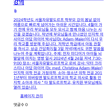
강의
첨
부
2024학년도 서울자유발도르프 학부모 강의 봄날 없이
파
여름으로 빠르게 넘어가는 아쉬운 시간입니다. 4월이 가
일
기 전에 우리 부모님들 모두 모시고 함께 마음 나누는 시
간을 갖겠습니다. 작년에 부모님들과 만나셨던 인지학 의
사이신 아담 마이어 박사님(Dr. Adam-Maier)이 다시 우
리 학교를 방문해 주십니다. 저학년 학급에서 아동 관찰
을 하시고, 상급 간담회(5월 3일 저녁)에서도 귀한 말씀을
나누어 주실 계획입니다. 주제: 전자 미디어가 아이들 뇌
발달에 미치는 영향 일시 2024년 4월 26일 저녁 7:30-
9:00 장소: 서울자유발도르프학교 로비 강사: 닥터 크리
스티나 아담 마이어 (Dr. med. Christina Adam-Maier)
인지학 의학 전공 가정의학, 소아-청소년 의학 전공 201
1년부터 위버링엔 발도르프학교의 학교 의사로 활동 인
지학 소아과 의사 * 타 발도르프학교, 유치원 부모님께도
열려 있습니다.
유
홈페이지 관리
저
댓글수
0
이