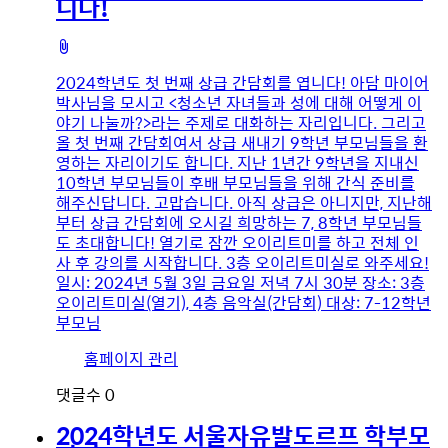
니다!
첨
부
2024학년도 첫 번째 상급 간담회를 엽니다! 아담 마이어
파
박사님을 모시고 <청소년 자녀들과 성에 대해 어떻게 이
일
야기 나눌까?>라는 주제로 대화하는 자리입니다. 그리고
올 첫 번째 간담회여서 상급 새내기 9학년 부모님들을 환
영하는 자리이기도 합니다. 지난 1년간 9학년을 지내신
10학년 부모님들이 후배 부모님들을 위해 간식 준비를
해주신답니다. 고맙습니다. 아직 상급은 아니지만, 지난해
부터 상급 간담회에 오시길 희망하는 7, 8학년 부모님들
도 초대합니다! 열기로 잠깐 오이리트미를 하고 전체 인
사 후 강의를 시작합니다. 3층 오이리트미실로 와주세요!
일시: 2024년 5월 3일 금요일 저녁 7시 30분 장소: 3층
오이리트미실(열기), 4층 음악실(간담회) 대상: 7-12학년
부모님
유
홈페이지 관리
저
댓글수
0
이
미
2024학년도 서울자유발도르프 학부모
지