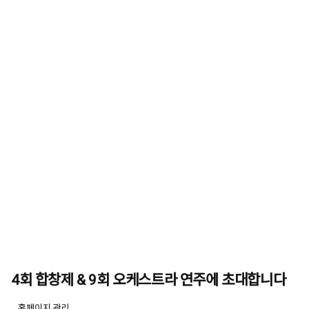
4회 합창제 & 9회 오케스트라 연주에 초대합니다
유저 이미지
홈페이지 관리