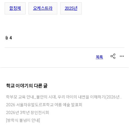
합창제
오케스트라
2025년
fileAttachedList
4
share
목록
학교 이야기
의 다른 글
학부모 교육 안내_불안의 시대, 우리 아이의 내면을 이해하기(2026년8월8일 )
2026 서울자유발도르프학교 여름 예술 발표회
2026년 3학년 장인전시회
[방학식 불넘이 안내]