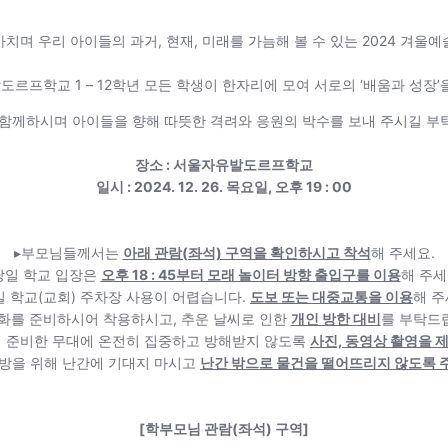
마치며 우리 아이들의 과거, 현재, 미래를 가늠해 볼 수 있는 2024 겨
르프학교 1 – 12학년 모든 학생이 한자리에 모여 서로의 ‘배움과 성장’
 함께하시며 아이들을 향해 따뜻한 격려와 응원의 박수를 보내 주시길 부
장소 : 서울자유발도르프학교
일시 : 2024. 12. 26. 목요일, 오후 19 : 00
▸부모님들께서는
아래 관람(좌석) 구역을 확인하시고 착석
해 주세요.
당일 학교 입장은
오후 18 : 45부터 모래 놀이터 방향 출입구를 이용
해 주세
일 학교(교회) 주차장 사용이 어렵습니다.
도보 또는 대중교통을 이용
해 주
화를 준비하시어 착용하시고, 추운 날씨로 인한
개인 방한 대비
를 부탁드
 준비한 무대에 온전히 집중하고 방해받지 않도록
사진, 동영상 촬영을 
방을 위해 난간에 기대지 마시고
난간 밖으로 물건을 떨어뜨리지 않도록 
[학부모님 관람(좌석) 구역]