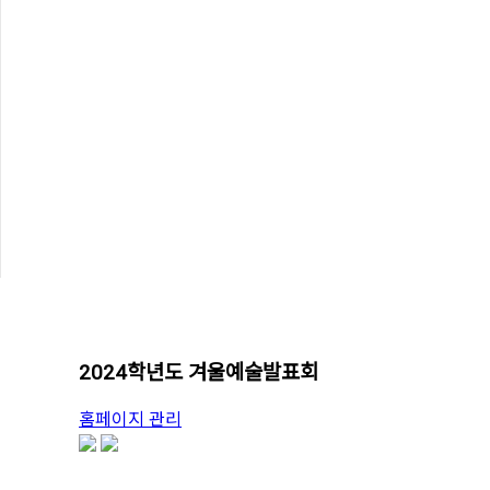
2024학년도 겨울예술발표회
유
홈페이지 관리
저
share
이