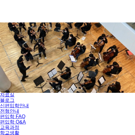
서울자유발도르프학교
학교소개
교육이념 및 교사 소개
오시는 길
자료실
블로그
신편입학안내
전형안내
편입학 FAQ
편입학 Q&A
교육과정
학교생활