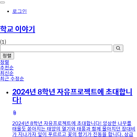
로그인
학교 이야기
(1)
정렬
정렬
추천순
최신순
최근 수정순
2024년 8학년 자유프로젝트에 초대합니
다!
첨
부
2024년 8학년 자유프로젝트에 초대합니다! 앙상한 나무를
파
태울듯 쏟아지는 태양의 열기와 태풍과 함께 몰아치던 장대비
일
가 지나가자 잎이 푸르르고 꽃의 향기가 진동을 합니다. 상급