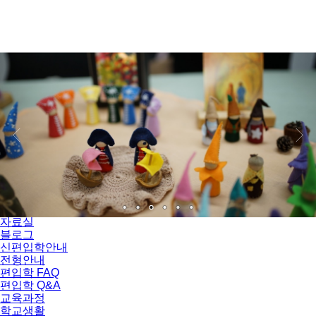
서울자유발도르프학교
학교소개
교육이념 및 교사 소개
오시는 길
자료실
블로그
신편입학안내
전형안내
편입학 FAQ
편입학 Q&A
교육과정
학교생활