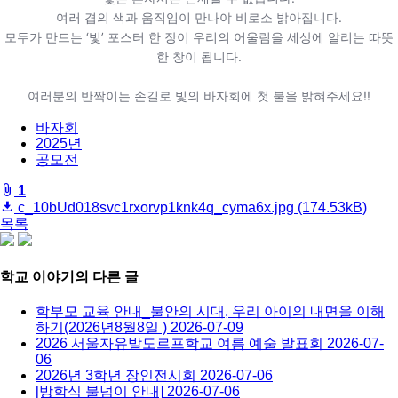
여러 겹의 색과 움직임이 만나야 비로소 밝아집니다.
모두가 만드는 ‘빛’ 포스터 한 장이 우리의 어울림을 세상에 알리는 따뜻
한 창이 됩니다.
여러분의 반짝이는 손길로 빛의 바자회에 첫 불을 밝혀주세요!!
바자회
2025년
공모전
fileAttachedList
1
c_10bUd018svc1rxorvp1knk4q_cyma6x.jpg
(174.53kB)
목록
share
학교 이야기
의 다른 글
학부모 교육 안내_불안의 시대, 우리 아이의 내면을 이해
하기(2026년8월8일 )
2026-07-09
2026 서울자유발도르프학교 여름 예술 발표회
2026-07-
06
2026년 3학년 장인전시회
2026-07-06
[방학식 불넘이 안내]
2026-07-06