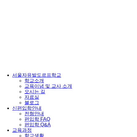
서울자유발도르프학교
학교소개
교육이념 및 교사 소개
오시는 길
자료실
블로그
신편입학안내
전형안내
편입학 FAQ
편입학 Q&A
교육과정
학교생활