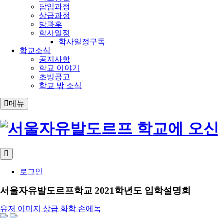
담임과정
상급과정
방과후
학사일정
학사일정구독
학교소식
공지사항
학교 이야기
초빙공고
학교 밖 소식
메뉴
로그인
서울자유발도르프학교 2021학년도 입학설명회
유저 이미지
상급 화학 손에녹
share