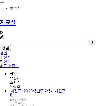
로그인
자료실
(3)
정렬
정렬
추천순
최신순
최근 수정순
제목
작성자
조회수
작성일
[시간표] 2025학년도 2학기 시간표
첨
부
홈페이지 관리
파
조회수
466