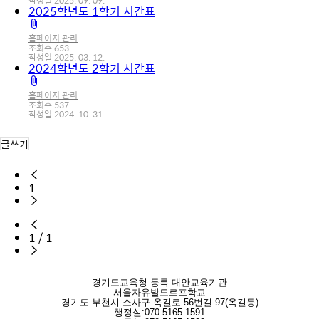
작성일
2025. 09. 09.
일
2025학년도 1학기 시간표
첨
부
홈페이지 관리
파
조회수
653
작성일
2025. 03. 12.
일
2024학년도 2학기 시간표
첨
부
홈페이지 관리
파
조회수
537
작성일
2024. 10. 31.
일
글쓰기
1
1
/
1
경기도교육청 등록 대안교육기관
서울자유발도르프학교
경기도 부천시 소사구 옥길로 56번길 97(옥길동)
행정실:070.5165.1591