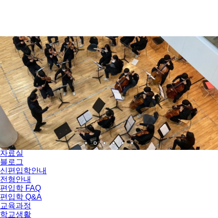
서울자유발도르프학교
학교소개
교육이념 및 교사 소개
오시는 길
자료실
블로그
신편입학안내
전형안내
편입학 FAQ
편입학 Q&A
교육과정
학교생활